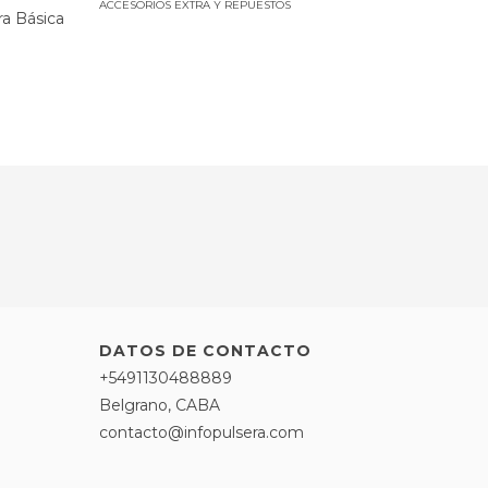
ACCESORIOS EXTRA Y REPUESTOS
ACCESORIO
a Básica
DATOS DE CONTACTO
+5491130488889
Belgrano, CABA
contacto@infopulsera.com