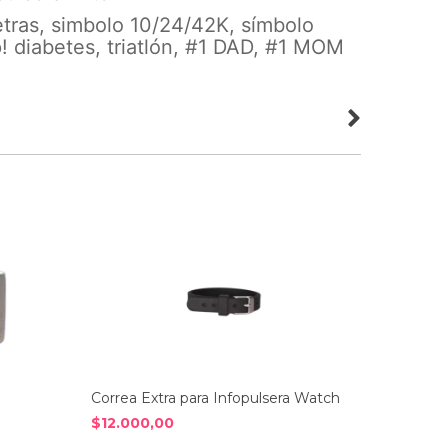
etras, simbolo 10/24/42K, símbolo
! diabetes, triatlón, #1 DAD, #1 MOM
Correa Extra para Infopulsera Watch
Repuest
$12.000,00
$10.00